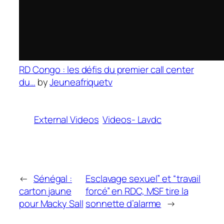
RD Congo : les défis du premier call center
du…
by
Jeuneafriquetv
External Videos
Videos- Lavdc
←
Sénégal :
Esclavage sexuel” et “travail
carton jaune
forcé” en RDC, MSF tire la
pour Macky Sall
sonnette d’alarme
→