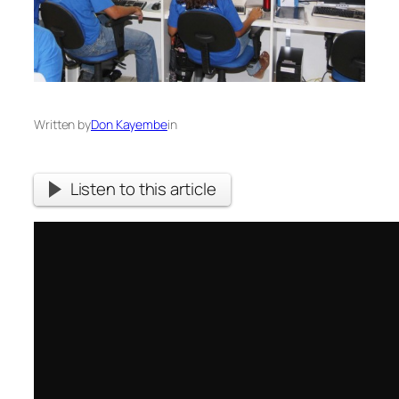
Written by
Don Kayembe
in
Listen to this article