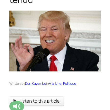
Written by
Don Kayembe
in
A la Une
, 
Politique
Listen to this article