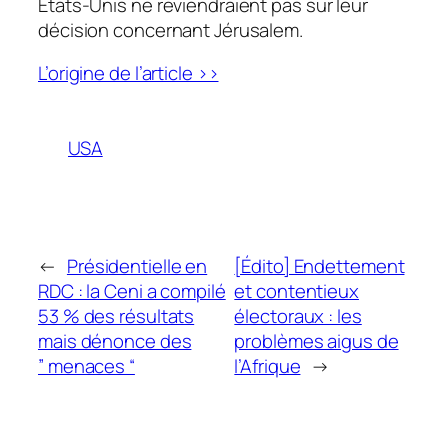
Etats-Unis ne reviendraient pas sur leur
décision concernant Jérusalem.
L’origine de l’article >>
USA
←
Présidentielle en
[Édito] Endettement
RDC : la Ceni a compilé
et contentieux
53 % des résultats
électoraux : les
mais dénonce des
problèmes aigus de
” menaces “
l’Afrique
→