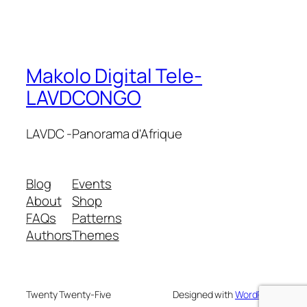
Makolo Digital Tele-
LAVDCONGO
LAVDC -Panorama d'Afrique
Blog
Events
About
Shop
FAQs
Patterns
Authors
Themes
Twenty Twenty-Five
Designed with
WordPress