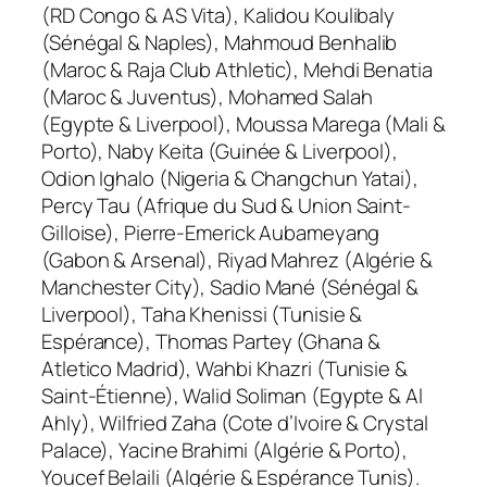
(RD Congo & AS Vita), Kalidou Koulibaly
(Sénégal & Naples), Mahmoud Benhalib
(Maroc & Raja Club Athletic), Mehdi Benatia
(Maroc & Juventus), Mohamed Salah
(Egypte & Liverpool), Moussa Marega (Mali &
Porto), Naby Keita (Guinée & Liverpool),
Odion Ighalo (Nigeria & Changchun Yatai),
Percy Tau (Afrique du Sud & Union Saint-
Gilloise), Pierre-Emerick Aubameyang
(Gabon & Arsenal), Riyad Mahrez (Algérie &
Manchester City), Sadio Mané (Sénégal &
Liverpool), Taha Khenissi (Tunisie &
Espérance), Thomas Partey (Ghana &
Atletico Madrid), Wahbi Khazri (Tunisie &
Saint-Étienne), Walid Soliman (Egypte & Al
Ahly), Wilfried Zaha (Cote d’Ivoire & Crystal
Palace), Yacine Brahimi (Algérie & Porto),
Youcef Belaili (Algérie & Espérance Tunis).