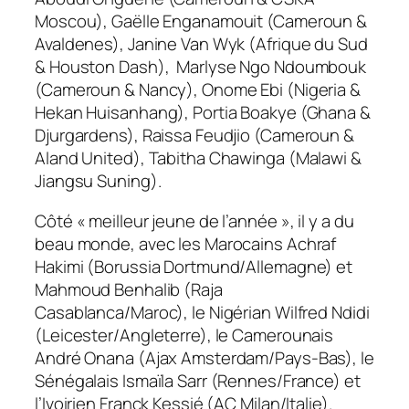
Moscou), Gaëlle Enganamouit (Cameroun &
Avaldenes), Janine Van Wyk (Afrique du Sud
& Houston Dash), Marlyse Ngo Ndoumbouk
(Cameroun & Nancy), Onome Ebi (Nigeria &
Hekan Huisanhang), Portia Boakye (Ghana &
Djurgardens), Raissa Feudjio (Cameroun &
Aland United), Tabitha Chawinga (Malawi &
Jiangsu Suning).
Côté « meilleur jeune de l’année », il y a du
beau monde, avec les Marocains Achraf
Hakimi (Borussia Dortmund/Allemagne) et
Mahmoud Benhalib (Raja
Casablanca/Maroc), le Nigérian Wilfred Ndidi
(Leicester/Angleterre), le Camerounais
André Onana (Ajax Amsterdam/Pays-Bas), le
Sénégalais Ismaïla Sarr (Rennes/France) et
l’Ivoirien Franck Kessié (AC Milan/Italie).