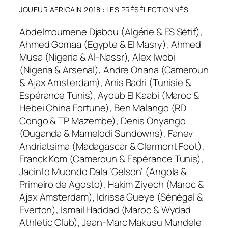
JOUEUR AFRICAIN 2018 : LES PRÉSÉLECTIONNÉS
Abdelmoumene Djabou (Algérie & ES Sétif),
Ahmed Gomaa (Egypte & El Masry), Ahmed
Musa (Nigeria & Al-Nassr), Alex Iwobi
(Nigeria & Arsenal), Andre Onana (Cameroun
& Ajax Amsterdam), Anis Badri (Tunisie &
Espérance Tunis), Ayoub El Kaabi (Maroc &
Hebei China Fortune), Ben Malango (RD
Congo & TP Mazembe), Denis Onyango
(Ouganda & Mamelodi Sundowns), Fanev
Andriatsima (Madagascar & Clermont Foot),
Franck Kom (Cameroun & Espérance Tunis),
Jacinto Muondo Dala ‘Gelson’ (Angola &
Primeiro de Agosto), Hakim Ziyech (Maroc &
Ajax Amsterdam), Idrissa Gueye (Sénégal &
Everton), Ismail Haddad (Maroc & Wydad
Athletic Club), Jean-Marc Makusu Mundele