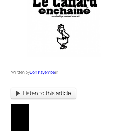
Written by
Don Kayembe
in
Listen to this article