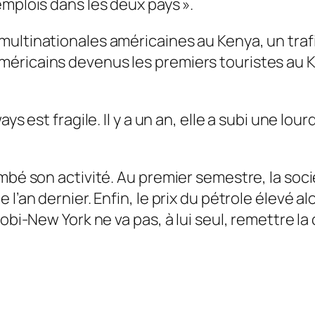
emplois dans les deux pays
».
ultinationales américaines au Kenya, un trafi
éricains devenus les premiers touristes au Ke
ys est fragile. Il y a un an, elle a subi une lo
ombé son activité. Au premier semestre, la soc
l’an dernier. Enfin, le prix du pétrole élevé al
obi-New York ne va pas, à lui seul, remettre la