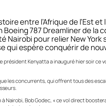
stoire entre l’Afrique de l’Est et
n Boeing 787 Dreamliner de la
é Nairobi pour relier New York 
ise qui espère conquérir de no
 président Kenyatta a inauguré hier soir ce vol
 que les concurrents, qui offrent tous des esc
isseurs.
n à Nairobi, Bob Godec, «
ce vol direct booster