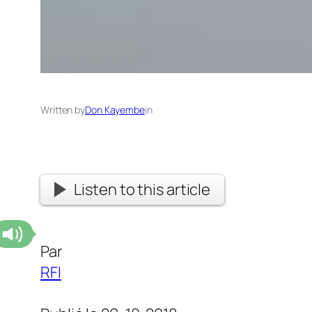
Written by
Don Kayembe
in
Listen to this article
Par
RFI