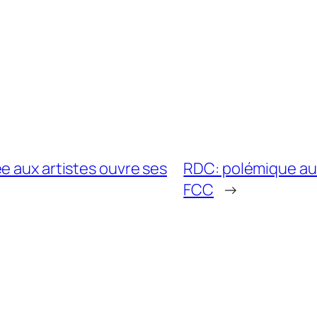
e aux artistes ouvre ses
RDC: polémique au
FCC
→