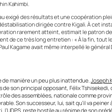
hin Kahimbi.
au exigé des résultats et une coopération plei
stabilisation dirigée contre Kigali. À cet inst
ration rarement atteint, estimait le patron 
ent de ce très long entretien : «
À la fin, tout 
. Paul Kagame avait même interpellé le général
rire de manière un peu plus inattendue.
Joseph 
ils de son principal opposant, Félix Tshisekedi, 
ntrôle des assemblées, nationale comme provin
able. Son successeur, lui, sait qu’il va peiner 
rti, l’UDPS, reste hostile au régime de son pr