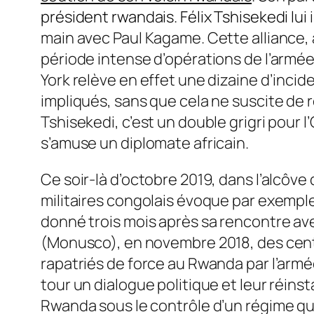
président rwandais. Félix Tshisekedi lui
i
main avec Paul Kagame. Cette alliance, 
période intense d’opérations de l’armée
York relève en effet une dizaine d’incid
impliqués, sans que cela ne suscite de r
Tshisekedi, c’est un double grigri pour l
s’amuse un diplomate africain.
Ce soir-là d’octobre 2019, dans l’alcôv
militaires congolais évoque par exempl
donné trois mois après sa rencontre ave
(Monusco), en novembre 2018, des centa
rapatriés de force au Rwanda par l’armée
tour un dialogue politique et leur réinst
Rwanda sous le contrôle d’un régime qu’i