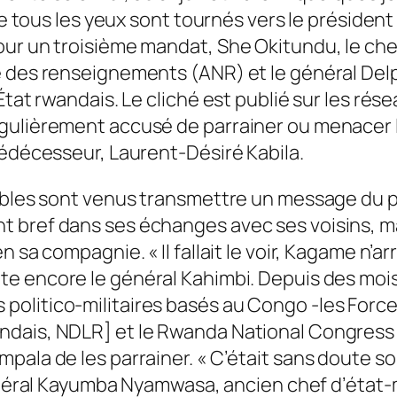
que tous les yeux sont tournés vers le présiden
ur un troisième mandat, She Okitundu, le chef
e des renseignements (ANR) et le général Del
État rwandais. Le cliché est publié sur les rés
ulièrement accusé de parrainer ou menacer le
rédécesseur, Laurent-Désiré Kabila.
sables sont venus transmettre un message du
 bref dans ses échanges avec ses voisins, mai
 en sa compagnie. «
Il fallait le voir, Kagame n’a
te encore le général Kahimbi. Depuis des mois, 
olitico-militaires basés au Congo -les Force
ndais, NDLR] et le Rwanda National Congress 
pala de les parrainer. «
C’était sans doute so
Général Kayumba Nyamwasa, ancien chef d’éta