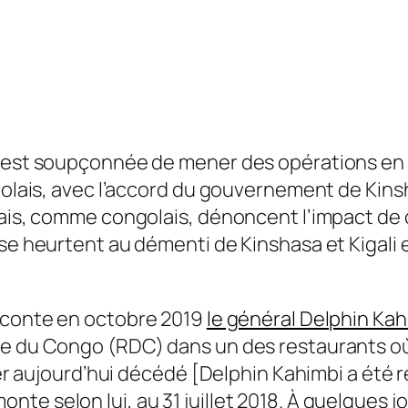
e est soupçonnée de mener des opérations en
ngolais, avec l’accord du gouvernement de Kins
dais, comme congolais, dénoncent l’impact de c
 se heurtent au démenti de Kinshasa et Kigali
aconte en octobre 2019
le général Delphin Kah
e du Congo (RDC) dans un des restaurants où i
cier aujourd’hui décédé [Delphin Kahimbi a été 
te selon lui, au 31 juillet 2018. À quelques j