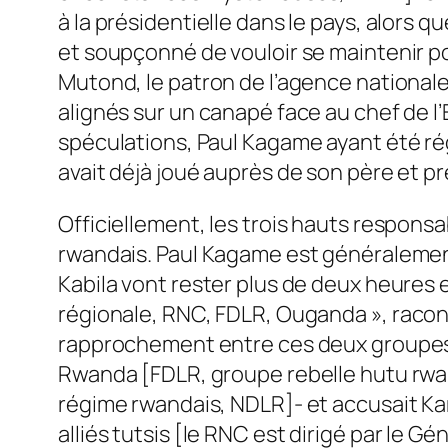
à la présidentielle dans le pays, alors 
et soupçonné de vouloir se maintenir po
Mutond, le patron de l’agence national
alignés sur un canapé face au chef de l’
spéculations, Paul Kagame ayant été rég
avait déjà joué auprès de son père et p
Officiellement, les trois hauts respon
rwandais. Paul Kagame est généralement
Kabila vont rester plus de deux heures
régionale, RNC, FDLR, Ouganda
», racon
rapprochement entre ces deux groupes p
Rwanda [FDLR, groupe rebelle hutu rwa
régime rwandais, NDLR]- et accusait Kam
alliés tutsis
[le RNC est dirigé par le 