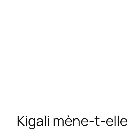
Kigali mène-t-ell