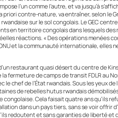
mpose l’un comme l’autre, et va jusqu’à s’aff
a priori contre-nature, va entraîner, selon le
 rwandaise sur le sol congolais. Le GEC centr
ents en territoire congolais dans lesquels des 
éelles réactions. «
Des opérations menées con
’ONU et la communauté internationale, elles ne 
e d’un restaurant quasi désert du centre de K
e la fermeture de camps de transit FDLR au 
c le chef de l’État rwandais. Sous les yeux de
ines de rebelles hutus rwandais démobilisés
 congolaise. Cela faisait quatre ans qu’ils re
allation dans un pays tiers, sans se voir offrir 
ls redoutent et sans garanties de liberté et 