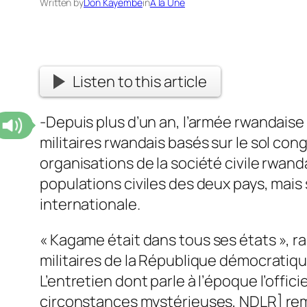
Written by
Don Kayembe
in
A la Une
Listen to this article
-Depuis plus d’un an, l’armée rwandais
militaires rwandais basés sur le sol co
organisations de la société civile rwan
populations civiles des deux pays, mais
internationale.
«
Kagame était dans tous ses états
», r
militaires de la République démocratiqu
L’entretien dont parle à l’époque l’offi
circonstances mystérieuses, NDLR] remon