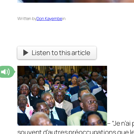
Written by
Don Kayembe
in
Listen to this article
– “Je n’a
souvent d’autres préoccupations que les