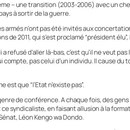
ème – une transition (2003-2006) avec un chef
ays à sortir de la guerre.
es armés n’ont pas été invités aux concertatio
ns de 2011, qui s’est proclamé “président élu”,
i a refusé d’aller là-bas, c’est qu’il ne veut p
i compte, pas celui d’un individu. Il cause du 
 est que “l’Etat n’existe pas”.
 genre de conférence. A chaque fois, des gens
 ce syndicaliste, en faisant allusion à la for
u Sénat, Léon Kengo wa Dondo.