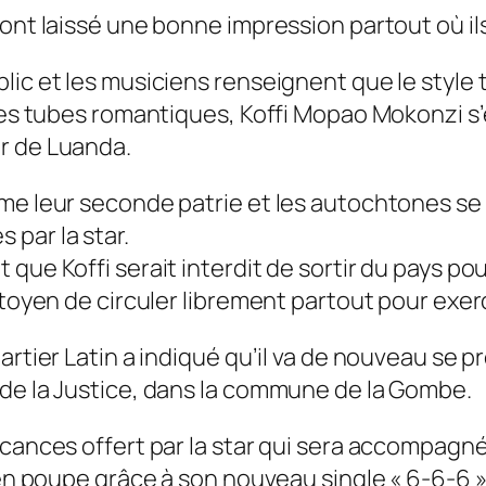
ont laissé une bonne impression partout où ils
lic et les musiciens renseignent que le style
à ses tubes romantiques, Koffi Mopao Mokonzi 
r de Luanda.
mme leur seconde patrie et les autochtones se
par la star.
ue Koffi serait interdit de sortir du pays pour 
citoyen de circuler librement partout pour exe
rtier Latin a indiqué qu’il va de nouveau se pro
 de la Justice, dans la commune de la Gombe.
acances offert par la star qui sera accompagn
en poupe grâce à son nouveau single « 6-6-6 » s