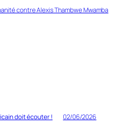
humanité contre Alexis Thambwe Mwamba
cain doit écouter !
02/06/2026