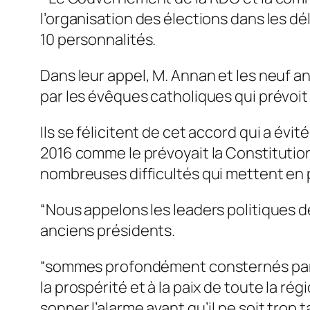
l’organisation des élections dans les dél
10 personnalités.
Dans leur appel, M. Annan et les neuf a
par les évêques catholiques qui prévoit l
Ils se félicitent de cet accord qui a év
2016 comme le prévoyait la Constitution
nombreuses difficultés qui mettent en p
“Nous appelons les leaders politiques de
anciens présidents.
“sommes profondément consternés par la 
la prospérité et à la paix de toute la r
sonner l’alarme avant qu’il ne soit trop t