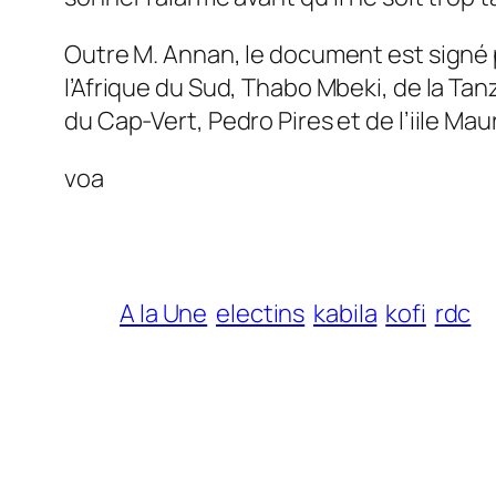
Outre M. Annan, le document est signé 
l’Afrique du Sud, Thabo Mbeki, de la T
du Cap-Vert, Pedro Pires et de l’iile Ma
voa
A la Une
electins
kabila
kofi
rdc