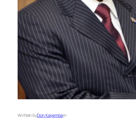
Written by
Don Kayembe
in