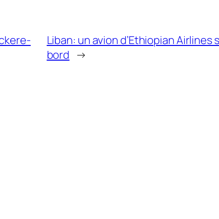
ackere-
Liban: un avion d’Ethiopian Airline
bord
→