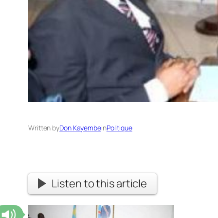
Written by
Don Kayembe
in
Politique
Listen to this article