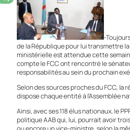
-Toujours
de la République pour lui transmettre 
ministérielle est attendue cette semain
compte le FCC ont rencontré le sénateur 
responsabilités au sein du prochain exé
Selon des sources proches du FCC, la ré
dispose chaque entité à l’Assemblée na
Ainsi, avec ses 118 élus nationaux, le PP
politique AAB qui, lui, pourrait avoir tr
ou encore un vice-ministre, selon la m