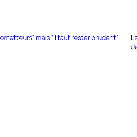
rometteurs” mais “il faut rester prudent”,
L
d