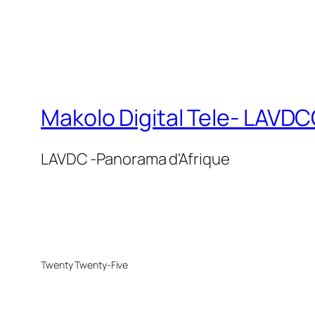
Makolo Digital Tele- LAV
LAVDC -Panorama d'Afrique
Twenty Twenty-Five