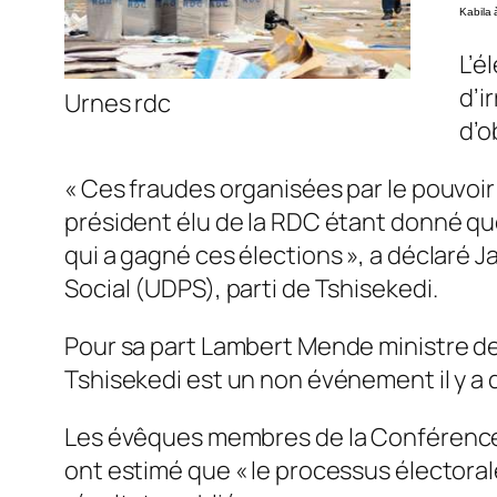
Kabila 
L’é
d’i
Urnes rdc
d’o
« Ces fraudes organisées par le pouvoi
président élu de la RDC étant donné qu
qui a gagné ces élections », a déclaré 
Social (UDPS), parti de Tshisekedi.
Pour sa part Lambert Mende ministre de
Tshisekedi est un non événement il y a q
Les évêques membres de la Conférence
ont estimé que « le processus électoral