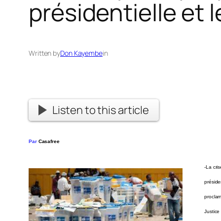
présidentielle et l
Written by
Don Kayembe
in
Listen to this article
Par
Casafree
-La cri
préside
proclam
Justice