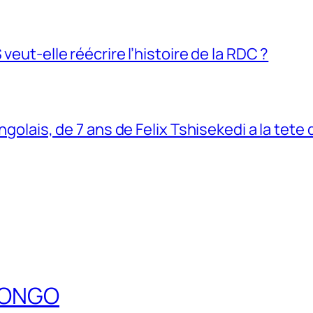
veut-elle réécrire l’histoire de la RDC ?
ngolais, de 7 ans de Felix Tshisekedi a la tete
DCONGO