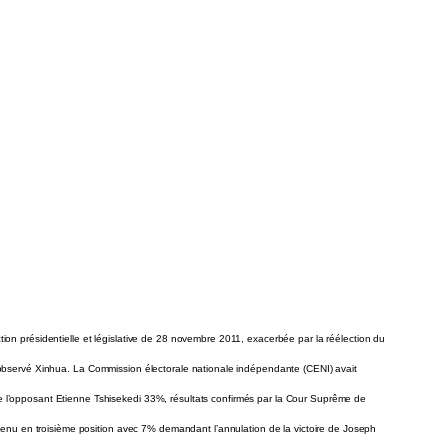
on présidentielle et législative de 28 novembre 2011, exacerbée par la réélection du
 observé Xinhua.
La Commission électorale nationale indépendante (CENI) avait
 l’opposant Etienne Tshisekedi 33%, résultats confirmés par la Cour Suprême de
 venu en troisième position avec 7% demandant l’annulation de la victoire de Joseph