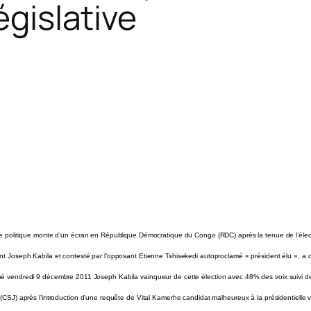
égislative
se politique monte d’un écran en République Démocratique du Congo (RDC) après la tenue de l’électi
nt Joseph Kabila et contesté par l’opposant Etienne Tshisekedi autoproclamé « président élu », a
é vendredi 9 décembre 2011 Joseph Kabila vainqueur de cette élection avec 48% des voix suivi de
 (CSJ) après l’introduction d’une requête de Vital Kamerhe candidat malheureux à la présidentielle