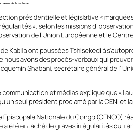
à cause de la tricherie.
lection présidentielle et législative « marqué
rrégularités », selon les missions d’ observat
bservation de l’Union Européenne et le Centre
r de Kabila ont poussées Tshisekedi à s’auto
e nous avons des procès-verbaux qui prouvent
Jacquemin Shabani, secrétaire général de l’ Un
 communication et médias explique que « l’au
u’un seul président proclamé par la CENI et la
 Episcopale Nationale du Congo (CENCO) réag
e a été entaché de graves irrégularités qui re