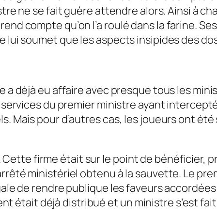
stre ne se fait guère attendre alors. Ainsi à c
 rend compte qu’on l’a roulé dans la farine. Ses
e lui soumet que les aspects insipides des dos
e a déjà eu af­faire avec presque tous les min
 services du pre­mier ministre ayant in­tercept
. Mais pour d’autres cas, les joueurs ont été s
tlé. Cette firme était sur le point de bénéficier
­rêté ministériel obtenu à la sauvette. Le pre­m
gale de ren­dre publique les fa­veurs accordées
gent était déjà dis­tribué et un ministre s’est f