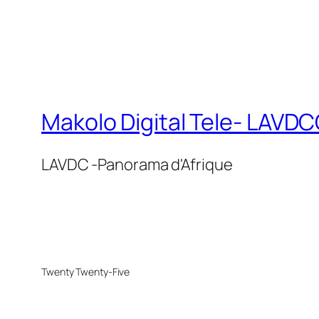
Makolo Digital Tele- LAV
LAVDC -Panorama d'Afrique
Twenty Twenty-Five