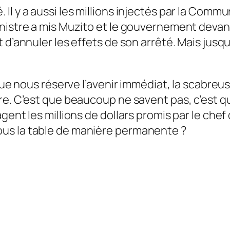
l y a aussi les mil­lions injectés par la Com
nistre a mis Muzito et le gouvernement de­vant
’annu­ler les effets de son arrêté. Mais jusqu’à
que nous réserve l’avenir immédiat, la scabreuse
re. C’est que beaucoup ne savent pas, c’est qu
ent les mil­lions de dollars promis par le chef 
ous la table de manière permanente ?