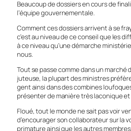
Beaucoup de dossiers en cours de finali
l’équipe gouverne­mentale.
Comment ces dossiers arrivent à se fray
c’est au niveau de ce conseil que les di
à ce niveau qu’une démar­che ministérie
nous.
Tout se passe comme dans un mar­ché d
juteuse, la plupart des ministres préf­èr
gent ainsi dans des combines loufoques et
présenter de manière très laconique et 
Floué, tout le monde ne sait pas voir ve
d’encoura­ger son collaborateur sur la vo
primature ainsi que les autres membres 