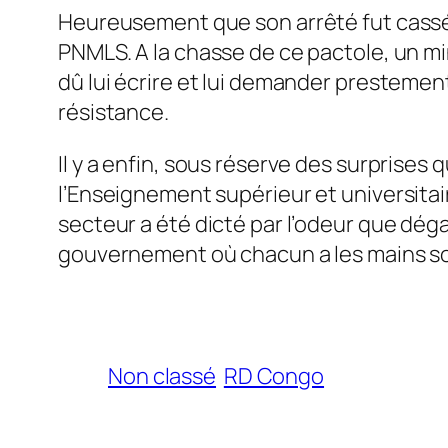
Heureusement que son arrêté fut cassé. I
PNMLS. A la chasse de ce pactole, un mi­
dû lui écrire et lui demander prestement d
résistance.
Il y a enfin, sous réserve des surprises 
l’Enseignement supé­rieur et universitai
secteur a été dicté par l’odeur que dégag
gouvernement où cha­cun a les mains s
Non classé
RD Congo