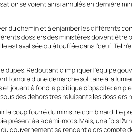
sation se voient ainsi annulés en der­nière mi
er du chemin et à enjamber les différents cons
ffé­rents dossiers des mi­nistères doivent être
lle est avalisée ou étouffée dans l’oeuf. Tel 
e dupes. Redoutant d’impliquer l’équipe go
ent l’ombre d’une démarche solitaire à la lumièr
 jouent à fond la politi­que d’opacité: en plei
sous des dehors très reluisants les dos­siers 
nir le coup fourré du ministre combinard. Le pr
ie présentée à démi-mots. Mais, une fois l’Arrê
du gouvernement se ren­dent alors compte de l