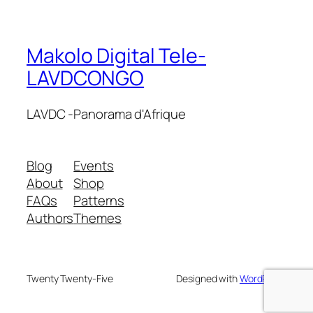
Makolo Digital Tele-
LAVDCONGO
LAVDC -Panorama d'Afrique
Blog
Events
About
Shop
FAQs
Patterns
Authors
Themes
Twenty Twenty-Five
Designed with
WordPress