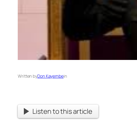
Written by
Don Kayembe
in
Listen to this article