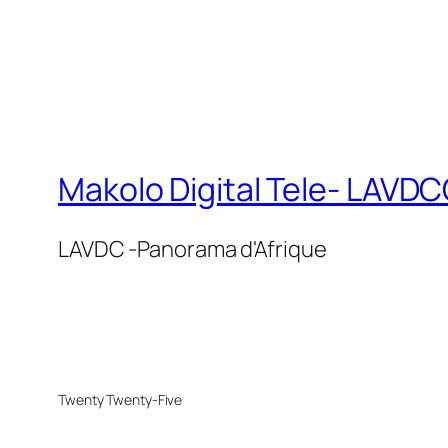
Makolo Digital Tele- LAV
LAVDC -Panorama d'Afrique
Twenty Twenty-Five