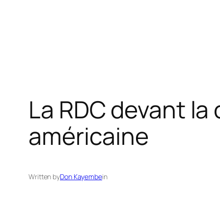
La RDC devant la 
américaine
Written by
Don Kayembe
in