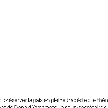
: préserver la paix en pleine tragédie » le thè
 de Donald Yamamoto, le sous-secrétaire d’E