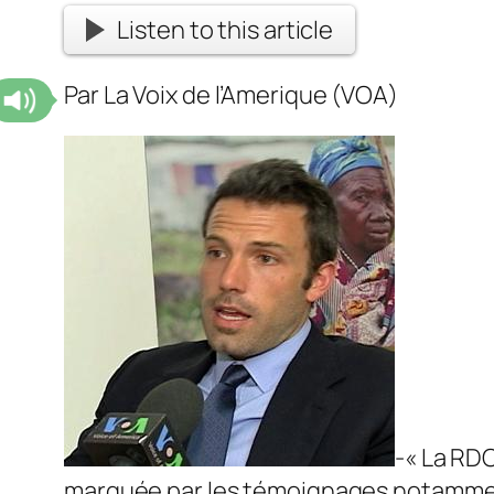
Listen to this article
Par La Voix de l’Amerique (VOA)
-« La RDC
marquée par les témoignages notamment