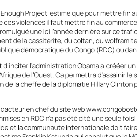
nough Project estime que pour mettre fin au c
ces violences il faut mettre fin au commerce 
ulgué une loi l’année dernière sur ce trafic, 
 de la cassitérite, du coltan, du wolframite et
ublique démocratique du Congo (RDC) ou dans u
t d’inciter l’administration Obama a crééer u
frique de l’Ouest. Ca permettra d’assainir le 
de la cheffe de la diplomatie Hillary Clinton po
rédacteur en chef du site web www.congobosto
mmises en RDC n’a pas été cité une seule fois!
nocide et la communauté internationale doit fai
, estime Franklin Katunda qui conclut que la 