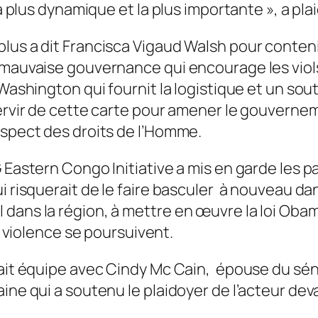
 la plus dynamique et la plus importante », a 
lus a dit Francisca Vigaud Walsh pour conten
e mauvaise gouvernance qui encourage les vio
? Washington qui fournit la logistique et un s
servir de cette carte pour amener le gouverne
espect des droits de l’Homme.
G Eastern Congo Initiative a mis en garde les
i risquerait de le faire basculer à nouveau dan
dans la région, à mettre en œuvre la loi Obam
et violence se poursuivent.
 fait équipe avec Cindy Mc Cain, épouse du s
ine qui a soutenu le plaidoyer de l’acteur dev