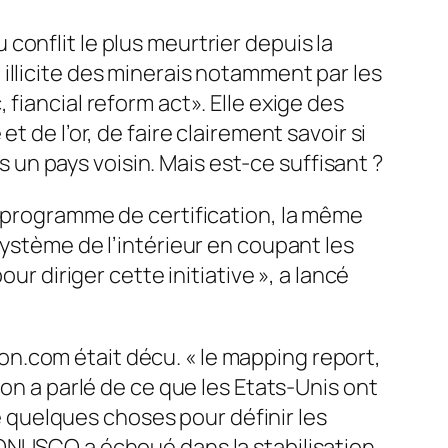
onflit le plus meurtrier depuis la
illicite des minerais notamment par les
fiancial reform act». Elle exige des
 de l’or, de faire clairement savoir si
n pays voisin. Mais est-ce suffisant ?
n programme de certification, la même
système de l’intérieur en coupant les
ur diriger cette initiative », a lancé
n.com était décu. « le mapping report,
 on a parlé de ce que les Etats-Unis ont
re quelques choses pour définir les
MONUSCO a échoué dans la stabilisation