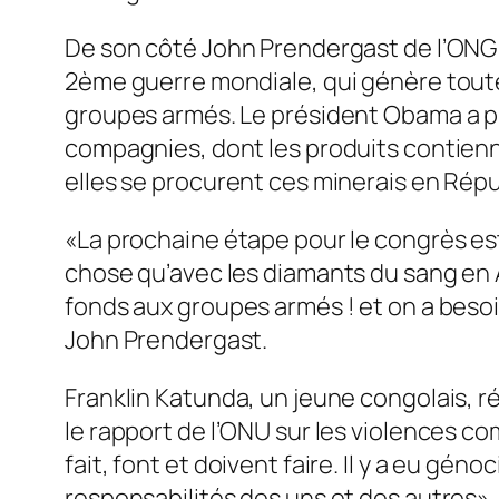
De son côté John Prendergast de l’ONG E
2ème guerre mondiale, qui génère toute 
groupes armés. Le président Obama a prom
compagnies, dont les produits contiennent
elles se procurent ces minerais en Rép
«La prochaine étape pour le congrès es
chose qu’avec les diamants du sang en A
fonds aux groupes armés ! et on a besoin 
John Prendergast.
Franklin Katunda, un jeune congolais, 
le rapport de l’ONU sur les violences co
fait, font et doivent faire. Il y a eu gé
responsabilités des uns et des autres»