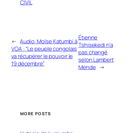
CIVIL
Étienne
←
Audio: Moïse Katumbi à
Tshisekedi n’a
VOA : “Le peuple congolais
pas changé
va récupérer le pouvoir le
selon Lambert
19 décembre”
Mende
→
MORE POSTS