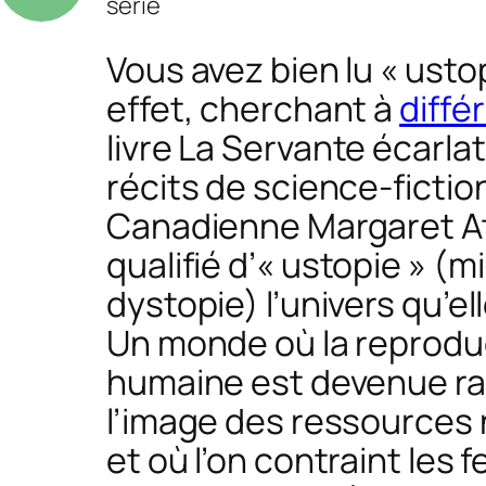
série
Vous avez bien lu « ustop
effet, cherchant à
diffé
livre
La Servante écarla
récits de science-fiction
Canadienne Margaret A
qualifié d’«
ustopie »
(mi
dystopie) l’univers qu’ell
Un monde où la reprodu
humaine est devenue rar
l’image des ressources ­
et où l’on contraint les