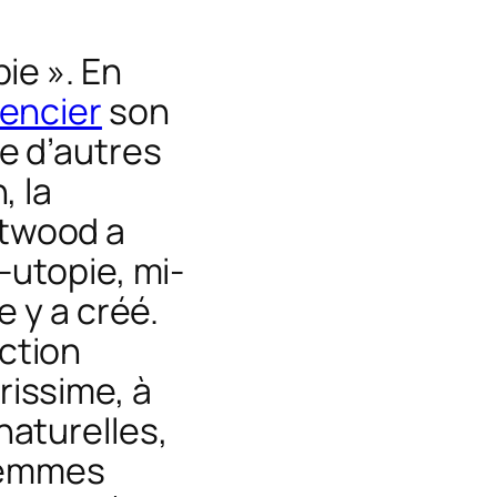
ie ». En
rencier
son
te
d’autres
, la
twood a
-utopie, mi-
e y a créé.
ction
issime, à
naturelles,
 femmes