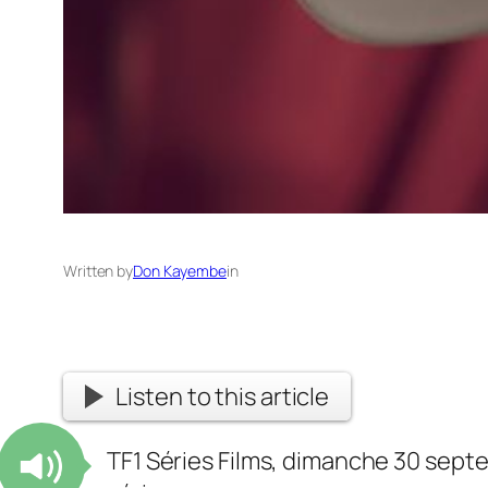
Written by
Don Kayembe
in
Listen to this article
TF1 Séries Films, dimanche 30 sept