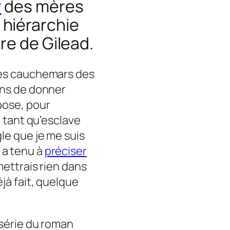
r
des mères
 hiérarchie
ire de Gilead.
les cauchemars des
ins de donner
pose, pour
n tant qu’esclave
gle que je me suis
 a tenu à
préciser
mettrais rien dans
éjà fait, quelque
 série du roman