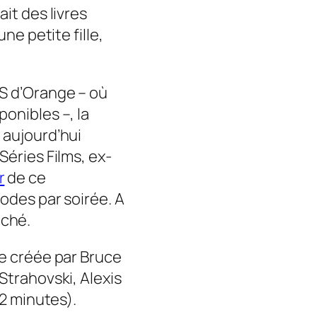
ait des livres
une petite fille,
CS d’Orange – où
onibles –, la
 aujourd’hui
Séries Films, ex-
r
de ce
sodes par soirée. A
oché.
rie créée par Bruce
Strahovski, Alexis
52 minutes).