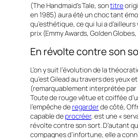
(
The Handmaid’s Tale,
son
titre
origi
en 1985) aura été un choc tant émo
qu’esthétique, ce qui lui a d’ailleu
prix (Emmy Awards, Golden Globes, 
En révolte contre son so
L’on y suit l’évolution de la théocra
qu’est ­Gilead au travers des yeux et
(remarquablement interprétée par 
Toute de rouge vêtue et coiffée d’
l’empêche de
regarder
de côté, Of
capable de
procréer
, est une « ser
révolte contre son sort. D’autant 
compagnes d’infortune, elle a conn