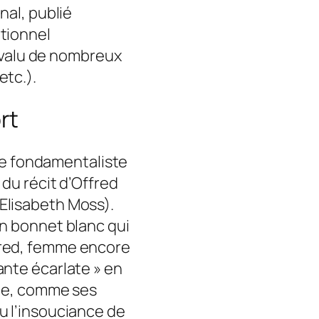
nal, publié
tionnel
rs valu de nombreux
etc.).
rt
tie fondamentaliste
 du récit d’Offred
Elisabeth Moss).
un bonnet blanc qui
fred, femme encore
vante écarlate » en
que, comme ses
u l’insouciance de