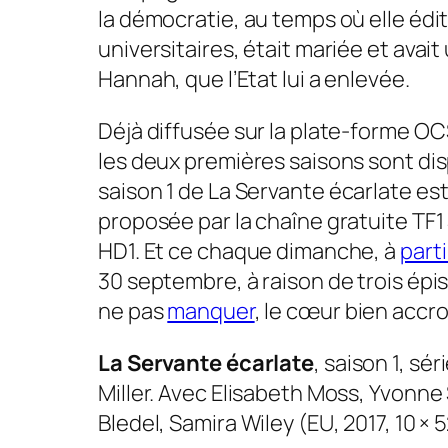
la démocratie, au temps où elle édit
universitaires, était mariée et avait 
Hannah, que l’Etat lui a enlevée.
Déjà diffusée sur la plate-forme O
les deux premières saisons sont disp
saison 1 de
La Servante écarlate
est
proposée par la chaîne gratuite TF1 ­
HD1. Et ce chaque dimanche, à
parti
30 septembre, à raison de trois épi
ne pas
manquer
, le cœur bien accr
La Servante écarlate
, saison 1, sé
Miller. Avec Elisabeth Moss, Yvonne 
Bledel, Samira Wiley (EU, 2017, 10 × 