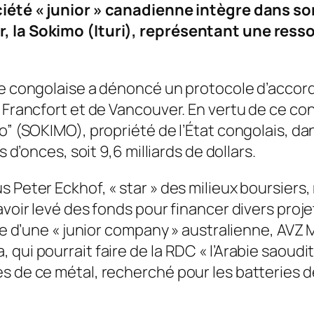
iété « junior » canadienne intègre dans son
, la Sokimo (Ituri), représentant une ressou
le congolaise a dénoncé un protocole d’accord 
 Francfort et de Vancouver. En vertu de ce con
o” (SOKIMO), propriété de l’État congolais, da
s d’onces, soit 9,6 milliards de dollars.
s Peter Eckhof, « star » des milieux boursier
’avoir levé des fonds pour financer divers pro
ête d’une « junior company » australienne, AVZ 
qui pourrait faire de la RDC « l’Arabie saoudi
s de ce métal, recherché pour les batteries d