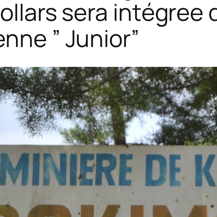
dollars sera intégree 
enne ” Junior”