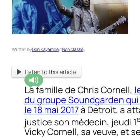
Written by
Don Kayembe
in
Non classé
Listen to this article
La famille de Chris Cornell,
l
du groupe Soundgarden qui s
le 18 mai 2017
à Detroit, a at
justice son médecin, jeudi 1
Vicky Cornell, sa veuve, et s