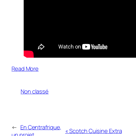
Read More
Non classé
←
En Centrafrique,
« Scotch Cuisine Extra
un projet