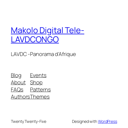
Makolo Digital Tele-
LAVDCONGO
LAVDC -Panorama d'Afrique
Blog
Events
About
Shop
FAQs
Patterns
Authors
Themes
Twenty Twenty-Five
Designed with
WordPress