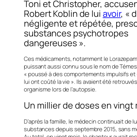
Toni et Christopher, accusen
Robert Koblin de lui
avoir
,
« 
négligente et répétée, presc
substances psychotropes
dangereuses »
.
Ces médicaments, notamment le Lorazepam,
puissant aussi connu sous le nom de Témesta
« poussé à des comportements impulsifs e
lui ont coûté la vie »
. Ils avaient été retrouv
organisme lors de l’autopsie.
Un millier de doses en vingt
D’après la famille, le médecin continuait de l
substances depuis septembre 2015, sans mê
Au total, en vingt mois, le chanteur aurait 