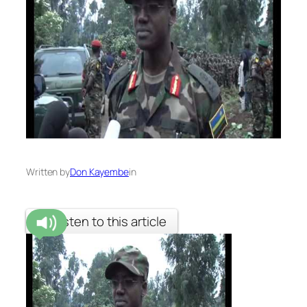
Written by
Don Kayembe
in
Listen to this article