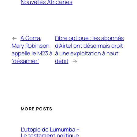
Nouvelles Africaines
←
A Goma,
Fibre optique : les abonnés
Mary Robinson
d’Airtel ont désormais droit
appelle le M23 à
à une exploitation à haut
“désarmer”
débit
→
MORE POSTS
L’utopie de Lumumba –
Le testament politique