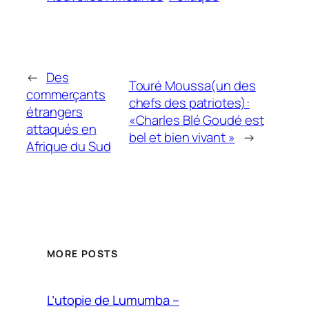
←
Des
Touré Moussa(un des
commerçants
chefs des patriotes):
étrangers
«Charles Blé Goudé est
attaqués en
bel et bien vivant »
→
Afrique du Sud
MORE POSTS
L’utopie de Lumumba –