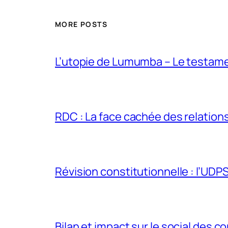
MORE POSTS
L’utopie de Lumumba – Le testamen
RDC : La face cachée des relations 
Révision constitutionnelle : l’UDPS 
Bilan et impact sur le social des co