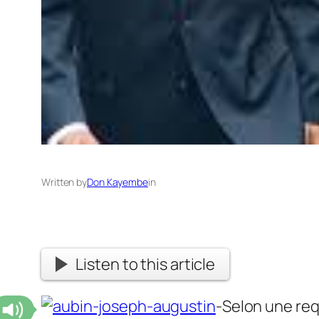
Written by
Don Kayembe
in
Listen to this article
-Selon une requ