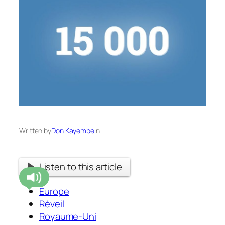
Written by
Don Kayembe
in
Listen to this article
Europe
Réveil
Royaume-Uni