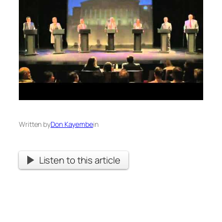
Written by
Don Kayembe
in
Listen to this article