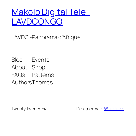
Makolo Digital Tele-
LAVDCONGO
LAVDC -Panorama d'Afrique
Blog
Events
About
Shop
FAQs
Patterns
Authors
Themes
Twenty Twenty-Five
Designed with
WordPress