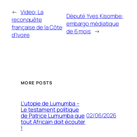
←
Video: La
Député Yves Kisombe:
reconquête
embargo médiatique
française de la Côte
de 6 mois
→
d’Ivoire
MORE POSTS
L’utopie de Lumumba –
Le testament politique
02/06/2026
de Patrice Lumumba que
tout Africain doit écouter
!