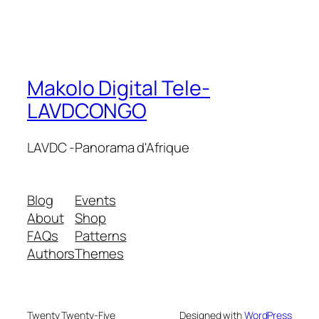
Makolo Digital Tele-
LAVDCONGO
LAVDC -Panorama d'Afrique
Blog
Events
About
Shop
FAQs
Patterns
Authors
Themes
Twenty Twenty-Five
Designed with
WordPress