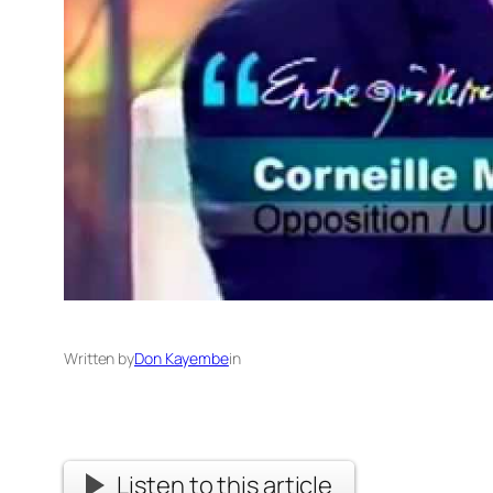
Written by
Don Kayembe
in
Listen to this article