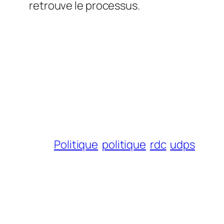
retrouve le processus.
Politique
politique
rdc
udps