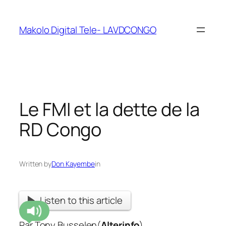
Makolo Digital Tele- LAVDCONGO
Le FMI et la dette de la
RD Congo
Written by
Don Kayembe
in
Listen to this article
Par Tony Busselen(
Alterinfo
)