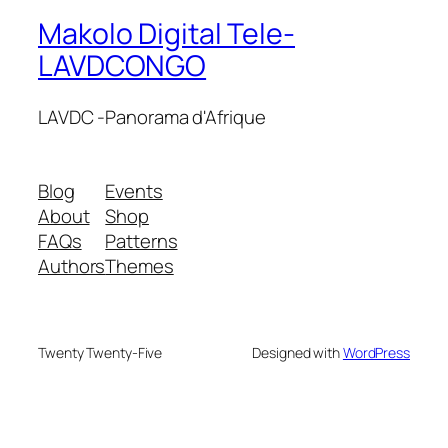
Makolo Digital Tele-
LAVDCONGO
LAVDC -Panorama d'Afrique
Blog
Events
About
Shop
FAQs
Patterns
Authors
Themes
Twenty Twenty-Five
Designed with
WordPress