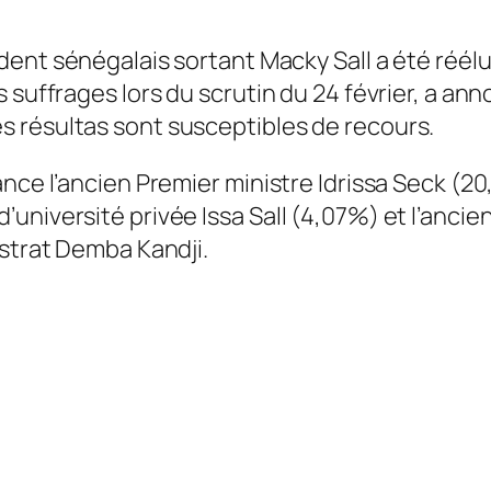
dent sénégalais sortant Macky Sall a été réélu 
 suffrages lors du scrutin du 24 février, a an
 résultas sont susceptibles de recours.
ance l’ancien Premier ministre Idrissa Seck (2
université privée Issa Sall (4,07%) et l’ancie
istrat Demba Kandji.