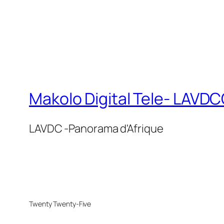
Makolo Digital Tele- LAV
LAVDC -Panorama d'Afrique
Twenty Twenty-Five