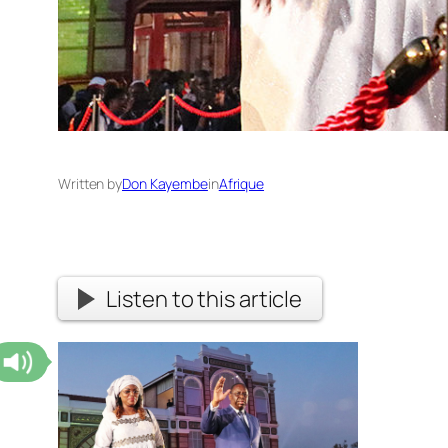
Written by
Don Kayembe
in
Afrique
Listen to this article