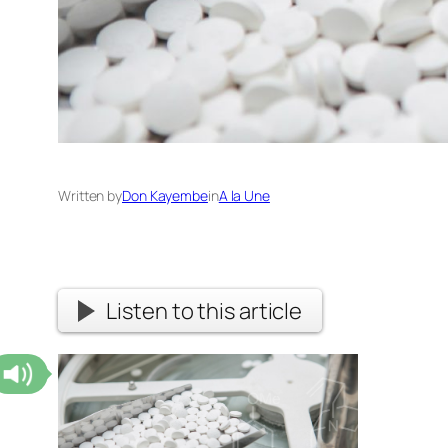
Written by
Don Kayembe
in
A la Une
Listen to this article