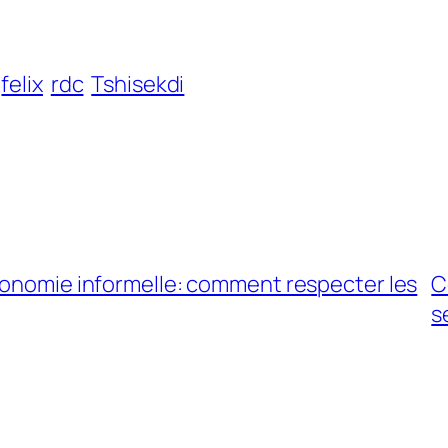
felix
rdc
Tshisekdi
économie informelle: comment respecter les
C
s