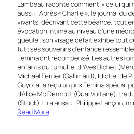
Lambeau raconte comment ­ « celui qui n’ét
aussi : Après « Charlie », le journal du 
vivants, décrivant cette béance, tout 
évocation intime au niveau d’une médita
gueule ; son visage défait exhibe tout ce
fut ; ses souvenirs d’enfance ressemblen
Femina ont récompensé. Les autres roma
enfants du tumulte, d’Yves Bichet (Mercu
Michaël Ferrier (Gallimard), Idiotie, de 
Guyotat a reçu un prix Femina spécial 
d’Alice Mc Dermott (Quai Voltaire), trad
(Stock). Lire aussi : Philippe Lançon, mi
Read More