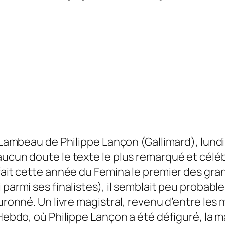
Le Lambeau de Philippe Lançon (Gallimard), lun
aucun doute le texte le plus remarqué et céléb
fait cette année du Femina le premier des grand
 parmi ses finalistes), il semblait peu probabl
ouronné. Un livre magistral, revenu d’entre les
 Hebdo, où Philippe Lançon a été défiguré, la 