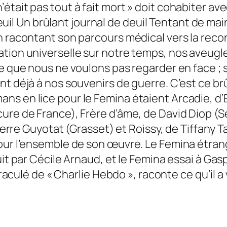
ait pas tout à fait mort » doit cohabiter avec «
deuil Un brûlant journal de deuil Tentant de ma
en racontant son parcours médical vers la rec
tion universelle sur notre temps, nos aveugl
 que nous ne voulons pas regarder en face ; sa l
t déjà à nos souvenirs de guerre. C’est ce brû
ns en lice pour le Femina étaient Arcadie, d
re de France), Frère d’âme, de David Diop (Seu
Pierre Guyotat (Grasset) et Roissy, de Tiffany 
pour l’ensemble de son œuvre. Le Femina étran
uit par Cécile Arnaud, et le Femina essai à Gas
raculé de « Charlie Hebdo », raconte ce qu’il a