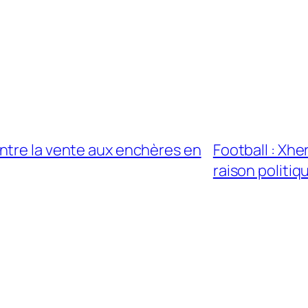
ntre la vente aux enchères en
Football : Xhe
raison politiq