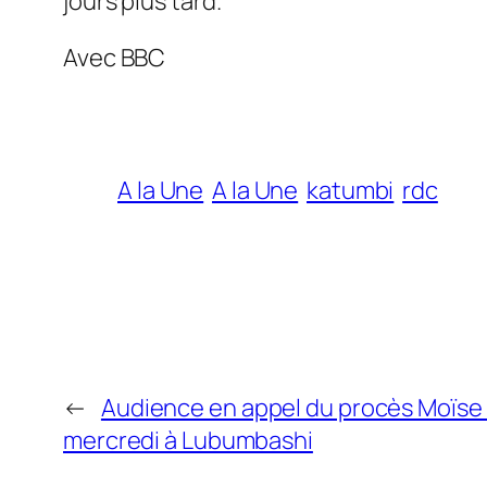
jours plus tard.
Avec BBC
A la Une
A la Une
katumbi
rdc
←
Audience en appel du procès Moïse
mercredi à Lubumbashi