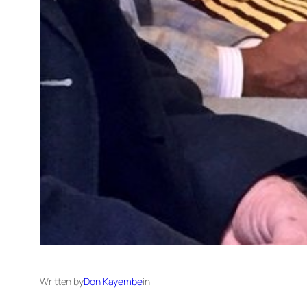
Written by
Don Kayembe
in