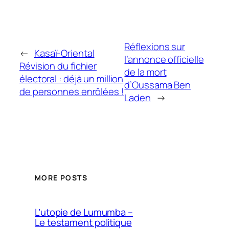
Réflexions sur
←
Kasaï-Oriental
l’annonce officielle
Révision du fichier
de la mort
électoral : déjà un million
d’Oussama Ben
de personnes enrôlées !
Laden
→
MORE POSTS
L’utopie de Lumumba –
Le testament politique