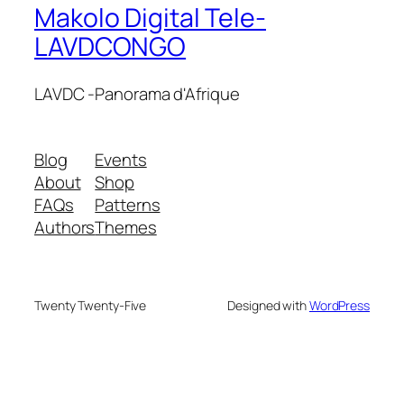
Makolo Digital Tele-
LAVDCONGO
LAVDC -Panorama d'Afrique
Blog
Events
About
Shop
FAQs
Patterns
Authors
Themes
Twenty Twenty-Five
Designed with
WordPress