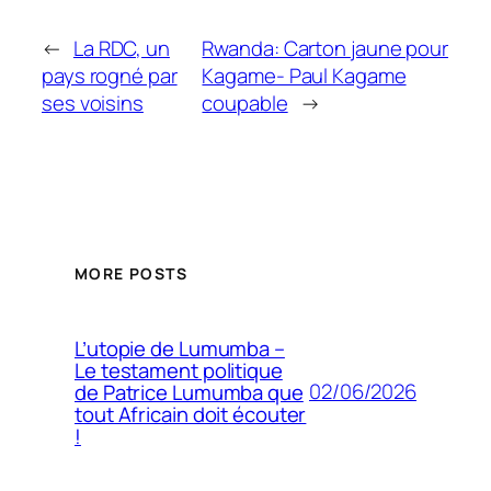
←
La RDC, un
Rwanda: Carton jaune pour
pays rogné par
Kagame- Paul Kagame
ses voisins
coupable
→
MORE POSTS
L’utopie de Lumumba –
Le testament politique
02/06/2026
de Patrice Lumumba que
tout Africain doit écouter
!