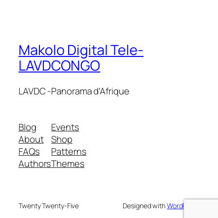
Makolo Digital Tele-
LAVDCONGO
LAVDC -Panorama d'Afrique
Blog
Events
About
Shop
FAQs
Patterns
Authors
Themes
Twenty Twenty-Five
Designed with
WordPress