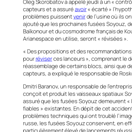
Oleg Skorobatov a appelé jeudi à un
« contrô
capteurs et a assuré
avoir
« écarté »
l’hypot
problèmes puissent
venir
de l’usine où ils ont
ajouté que les prochaines fusées
Soyouz,
d
Baïkonour et du cosmodrome français de Ko
Arianespace en utilise, seront
« révisées »
.
« Des propositions et des recommandations
pour
réviser
ces lanceurs »
, comprenant le 
réassemblage de certains blocs, ainsi que de
capteurs, a expliqué le responsable de Ros
Dmitri Baranov, un responsable de l’entrepri
conçoit et produit les vaisseaux spatiaux
So
assuré que les fusées Soyouz demeurent
« 
fiables »
existantes. En dépit de cet accident
problèmes techniques qui ont troublé l’imag
russe, les fusées Soyouz conservent, en eff
particulièrement élevé de lancements réuss