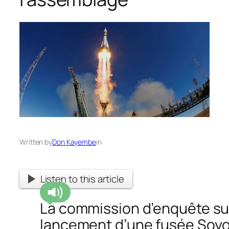
Written by
Don Kayembe
in
Listen to this article
La commission d’enquête sur
lancement d’une fusée
Soy