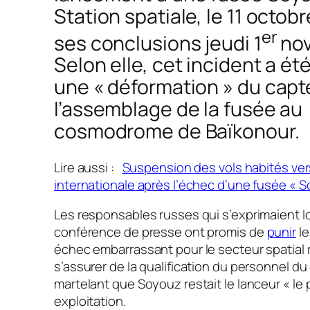
Station spatiale, le 11 octobr
er
ses conclusions jeudi 1
no
Selon elle, cet incident a ét
une « déformation » du capte
l’assemblage de la fusée au
cosmodrome de Baïkonour.
Lire aussi :
Suspension des vols habités vers
internationale après l’échec d’une fusée « 
Les responsables russes qui s’exprimaient l
conférence de presse ont promis de
punir
le
échec embarrassant pour le secteur spatial 
s’assurer de la qualification du personnel 
martelant que Soyouz restait le lanceur
« le 
exploitation.