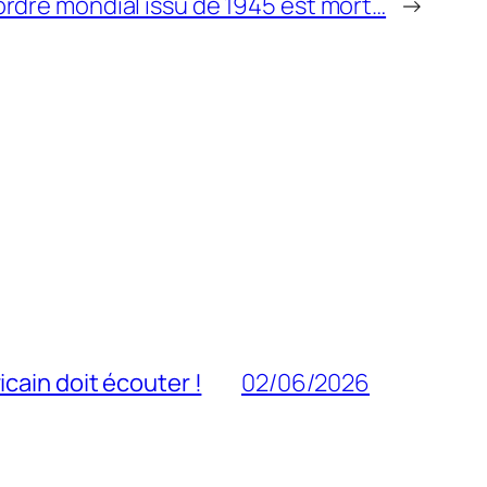
’ordre mondial issu de 1945 est mort…
→
cain doit écouter !
02/06/2026