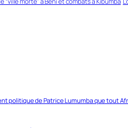
 de “ville morte” à Beni et combats à Kibumba
L
t politique de Patrice Lumumba que tout Afri