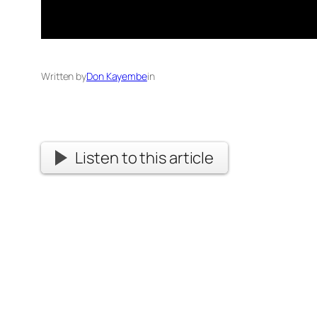
Written by
Don Kayembe
in
Listen to this article