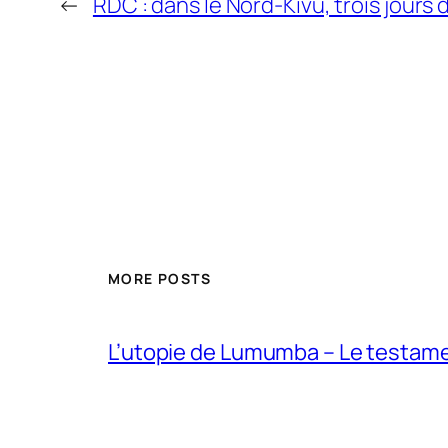
←
RDC : dans le Nord-Kivu, trois jours
MORE POSTS
L’utopie de Lumumba – Le testamen