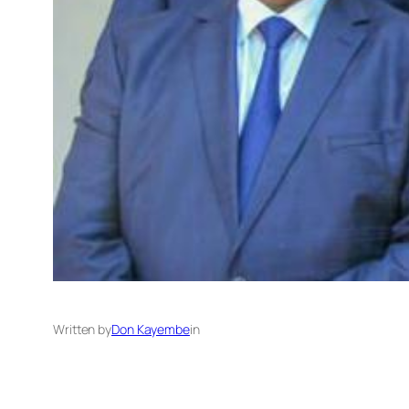
Written by
Don Kayembe
in