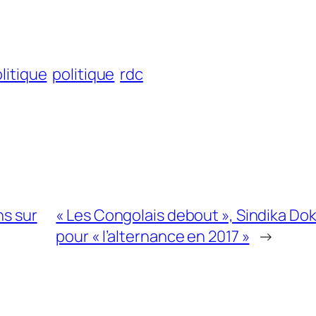
litique
politique
rdc
ns sur
« Les Congolais debout », Sindika Do
pour « l’alternance en 2017 »
→