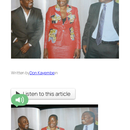
Written by
Don Kayembe
in
Listen to this article