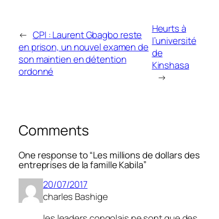
Heurts à
←
CPI : Laurent Gbagbo reste
l’université
en prison, un nouvel examen de
de
son maintien en détention
Kinshasa
ordonné
→
Comments
One response to “Les millions de dollars des
entreprises de la famille Kabila”
20/07/2017
charles Bashige
les leaders congolais ne sont que des