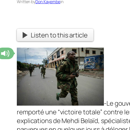
Written by
Don Kayembe
in
Listen to this article
-Le gouv
remporté une “victoire totale” contre le
explications de Mehdi Belaïd, spéciali
parvenues en quelques jours à déloger le