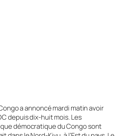
Congo a annoncé mardi matin avoir
DC depuis dix-huit mois. Les
ublique démocratique du Congo sont
t dans le Nord-Kivu, à l’Est du pays. Le