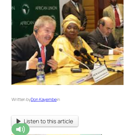
Written by
Don Kayembe
in
Listen to this article