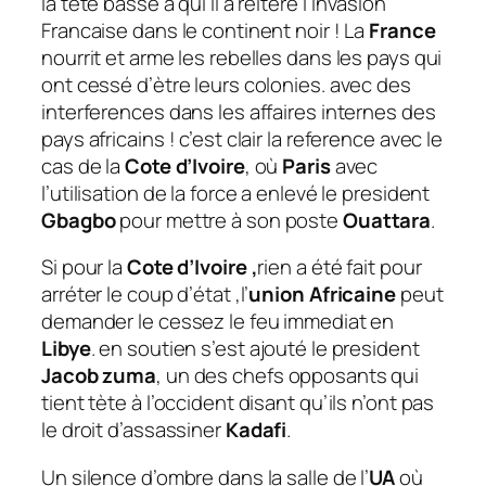
la tète basse à qui il a réitéré l’invasion
Francaise dans le continent noir ! La
France
nourrit et arme les rebelles dans les pays qui
ont cessé d’ètre leurs colonies. avec des
interferences dans les affaires internes des
pays africains ! c’est clair la reference avec le
cas de la
Cote d’Ivoire
, où
Paris
avec
l’utilisation de la force a enlevé le president
Gbagbo
pour mettre à son poste
Ouattara
.
Si pour la
Cote d’Ivoire ,
rien a été fait pour
arréter le coup d’état ,l’
union Africaine
peut
demander le cessez le feu immediat en
Libye
. en soutien s’est ajouté le president
Jacob zuma
, un des chefs opposants qui
tient tète à l’occident disant qu’ils n’ont pas
le droit d’assassiner
Kadafi
.
Un silence d’ombre dans la salle de l’
UA
où