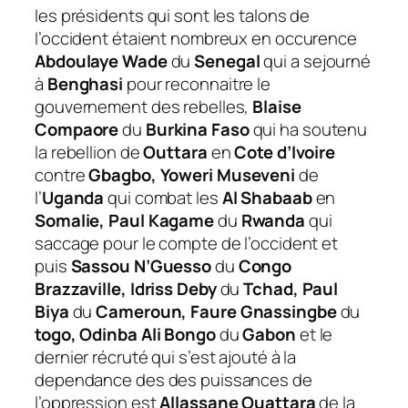
les présidents qui sont les talons de
l’occident étaient nombreux en occurence
Abdoulaye Wade
du
Senegal
qui a sejourné
à
Benghasi
pour reconnaitre le
gouvernement des rebelles,
Blaise
Compaore
du
Burkina Faso
qui ha soutenu
la rebellion de
Outtara
en
Cote d’Ivoire
contre
Gbagbo, Yoweri Museveni
de
l’
Uganda
qui combat les
Al Shabaab
en
Somalie, Paul Kagame
du
Rwanda
qui
saccage pour le compte de l’occident et
puis
Sassou N’Guesso
du
Congo
Brazzaville, Idriss Deby
du
Tchad, Paul
Biya
du
Cameroun, Faure Gnassingbe
du
togo, Odinba Ali Bongo
du
Gabon
et le
dernier récruté qui s’est ajouté à la
dependance des des puissances de
l’oppression est
Allassane Ouattara
de la