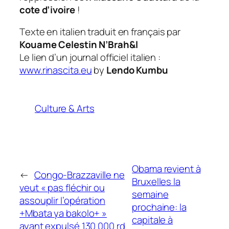
cote d’ivoire
!
T
exte en italien traduit en français par
Kouame Celestin N’Brah&l
Le lien d’un journal officiel italien :
www.rinascita.eu
by
Lendo Kumbu
Culture & Arts
Obama revient à
←
Congo-Brazzaville ne
Bruxelles la
veut « pas fléchir ou
semaine
assouplir l’opération
prochaine: la
+Mbata ya bakolo+ »
capitale à
ayant expulsé 130 000 rd