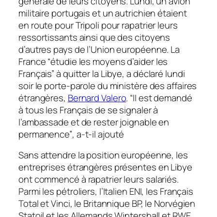
générale de leurs citoyens. Lundi, un avion
militaire portugais et un autrichien étaient
en route pour Tripoli pour rapatrier leurs
ressortissants ainsi que des citoyens
d’autres pays de l’Union européenne. La
France
“étudie les moyens d’aider les
Français”
à quitter la Libye, a déclaré lundi
soir le porte-parole du ministère des affaires
étrangères,
Bernard Valero
.
“II est demandé
à tous les Français de se signaler à
l’ambassade et de rester joignable en
permanence”
, a-t-il ajouté
Sans attendre la position européenne, les
entreprises étrangères présentes en Libye
ont commencé à rapatrier leurs salariés.
Parmi les pétroliers, l’Italien ENI, les Français
Total et Vinci, le Britannique BP, le Norvégien
Statoil et les Allemands Wintershall et RWE