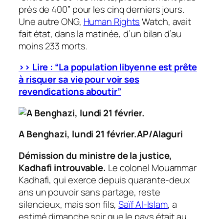
près de 400”
pour les cinq derniers jours.
Une autre ONG,
Human Rights
Watch, avait
fait état, dans la matinée, d’un bilan d’au
moins 233 morts.
>> Lire : “La population libyenne est prête
à risquer sa vie pour voir ses
revendications aboutir”
A Benghazi, lundi 21 février.AP/Alaguri
Démission du ministre de la justice,
Kadhafi introuvable.
Le colonel Mouammar
Kadhafi, qui exerce depuis quarante-deux
ans un pouvoir sans partage, reste
silencieux, mais son fils,
Saïf Al-Islam
, a
estimé dimanche soir que le pays était au