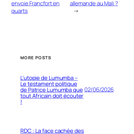
envoie Francfort en
allemande au Mali ?
quarts
→
MORE POSTS
L’utopie de Lumumba –
Le testament politique
02/06/2026
de Patrice Lumumba que
tout Africain doit écouter
!
RDC : La face cachée des