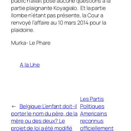
public n’avait posé aucune questions à la
partie plaignante Koyagialo. Et la partie
Ilombe n’étant pas présente, la Cour a
renvoyé l’affaire au 10 mars 2014 pour la
plaidoirie.
Murka- Le Phare
A la Une
Les Partis
←
Belgique:L’enfant doit-il
Politiques
porter le nom du père, de la
Americains
mère ou des deux? Le
reconnus
projet de loi a été modifié
officiellement