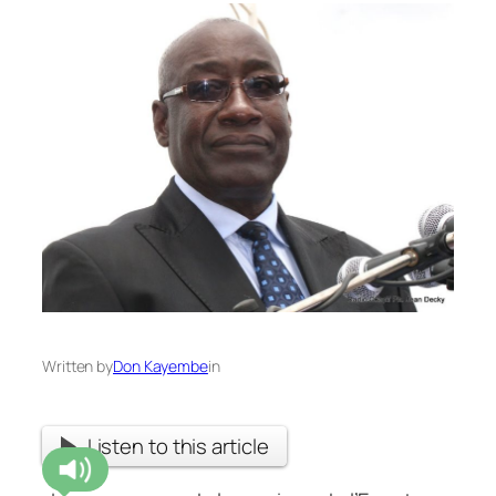
Written by
Don Kayembe
in
Listen to this article