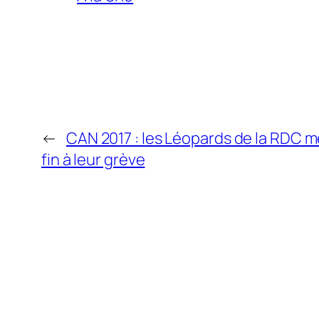
←
CAN 2017 : les Léopards de la RDC 
fin à leur grève