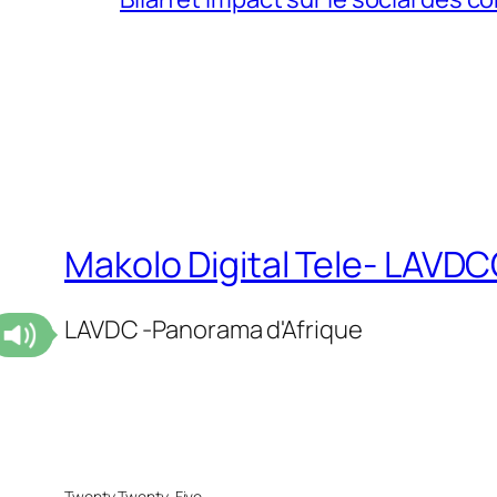
Makolo Digital Tele- LAV
LAVDC -Panorama d'Afrique
Twenty Twenty-Five