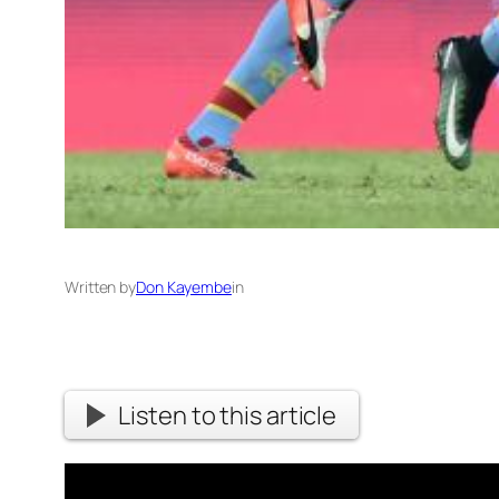
Written by
Don Kayembe
in
Listen to this article