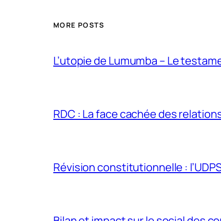
MORE POSTS
L’utopie de Lumumba – Le testamen
RDC : La face cachée des relations 
Révision constitutionnelle : l’UDPS 
Bilan et impact sur le social des co