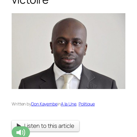
Written by
Don Kayembe
in
A la Une
, 
Politique
Listen to this article