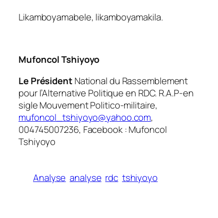
Likamboyamabele, likamboyamakila.
Mufoncol Tshiyoyo
Le Président
National du Rassemblement
pour l’Alternative Politique en RDC. R.A.P-en
sigle Mouvement Politico-militaire,
mufoncol_tshiyoyo@yahoo.com
,
004745007236, Facebook : Mufoncol
Tshiyoyo
Analyse
analyse
rdc
tshiyoyo