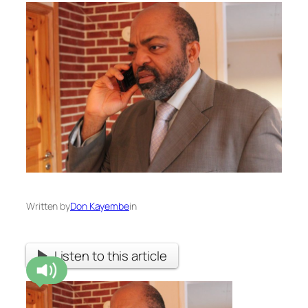
Written by
Don Kayembe
in
Listen to this article