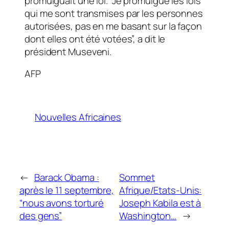
promulguait une loi. “Je promulgue les lois
qui me sont transmises par les personnes
autorisées, pas en me basant sur la façon
dont elles ont été votées”, a dit le
président Museveni.
AFP
Nouvelles Africaines
←
Barack Obama :
Sommet
après le 11 septembre,
Afrique/Etats-Unis:
“nous avons torturé
Joseph Kabila est à
des gens”
Washington…
→