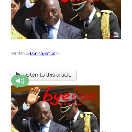
Written by
Don Kayembe
in
Listen to this article