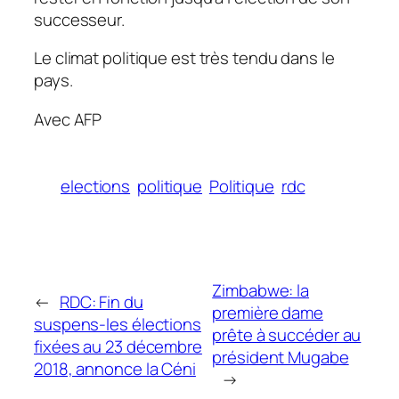
successeur.
Le climat politique est très tendu dans le
pays.
Avec AFP
elections
politique
Politique
rdc
Zimbabwe: la
←
RDC: Fin du
première dame
suspens-les élections
prête à succéder au
fixées au 23 décembre
président Mugabe
2018, annonce la Céni
→